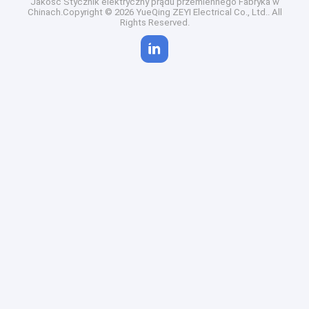
Jakość
Stycznik elektryczny prądu przemiennego
Fabryka w
Chinach.Copyright © 2026 YueQing ZEYI Electrical Co., Ltd.. All
Rights Reserved.