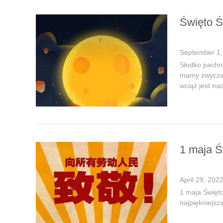
Święto Ś
September 1,
Słodko pachną
mamy zwyczaj
wciąż jest nad
1 maja Ś
April 29, 202
1 maja Święto
najpiękniejsz