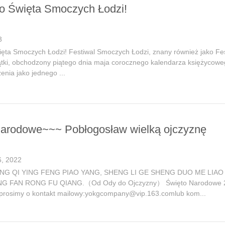
o Święta Smoczych Łodzi!
3
ęta Smoczych Łodzi! Festiwal Smoczych Łodzi, znany również jako Fes
tki, obchodzony piątego dnia maja corocznego kalendarza księżycowego
zenia jako jednego ...
arodowe~~~ Pobłogosław wielką ojczyznę
, 2022
NG QI YING FENG PIAO YANG, SHENG LI GE SHENG DUO ME LIA
NG FAN RONG FU QIANG.（Od Ody do Ojczyzny） Święto Narodowe 2022
prosimy o kontakt mailowy:yokgcompany@vip.163.comlub kom...