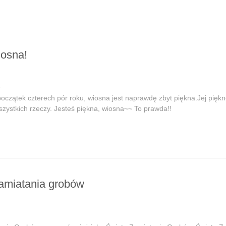
osna!
2
oczątek czterech pór roku, wiosna jest naprawdę zbyt piękna.Jej piękno
zystkich rzeczy. Jesteś piękna, wiosna~~ To prawda!!
amiatania grobów