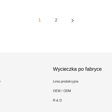
1
2
Wycieczka po fabryce
e
Linia produkcyjna
OEM / ODM
R & D