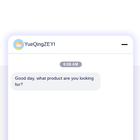
YueQingZEYI
6:06 AM
Good day, what product are you looking 
for?
Napisz do nas