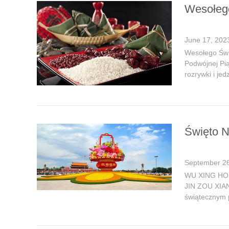
Wesołeg
June 17, 202
Wesołego Świ
Podwójnej Pią
rozrywki i jed
Święto N
September 26
WU XING HO
JIN ZOU XIA
świątecznym 