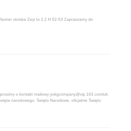
 Numer stoiska Zeyi to 2,2 H 52-53 Zapraszamy do
m prosimy o kontakt mailowy:yokgcompany@vip.163.comlub
święta narodowego: Święto Narodowe, oficjalnie Święto