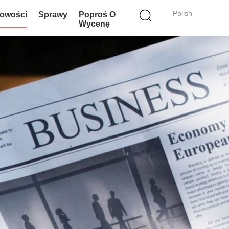
Polish
owości
Sprawy
Poproś O
Wycenę