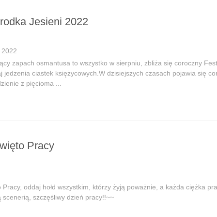
rodka Jesieni 2022
 2022
cy zapach osmantusa to wszystko w sierpniu, zbliża się coroczny Fes
 jedzenia ciastek księżycowych.W dzisiejszych czasach pojawia się c
zienie z pięcioma ...
więto Pracy
2
 Pracy, oddaj hołd wszystkim, którzy żyją poważnie, a każda ciężka pra
ą scenerią, szczęśliwy dzień pracy!!~~