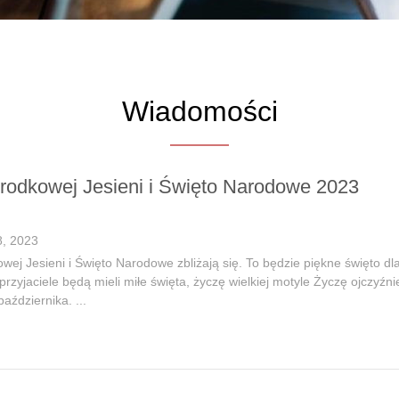
Wiadomości
rodkowej Jesieni i Święto Narodowe 2023
, 2023
wej Jesieni i Święto Narodowe zbliżają się. To będzie piękne święto 
przyjaciele będą mieli miłe święta, życzę wielkiej motyle Życzę ojczyź
października. ...