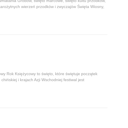
miatania Grobów, święto marcowe, święto kultu przodków,
starożytnych wierzeń przodków i zwyczajów Święta Wiosny,
wy Rok Księżycowy to święto, które świętuje początek
ńskiej i krajach Azji Wschodniej festiwal jest