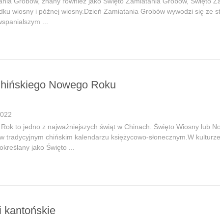
ania Grobów, znany również jako Święto Zamiatania Grobów, Święto Za
odku wiosny i późnej wiosny.Dzień Zamiatania Grobów wywodzi się ze 
wspanialszym ...
Chińskiego Nowego Roku
2022
Rok to jedno z najważniejszych świąt w Chinach. Święto Wiosny lub No
 tradycyjnym chińskim kalendarzu księżycowo-słonecznym.W kulturze chi
kreślany jako Święto ...
i kantońskie