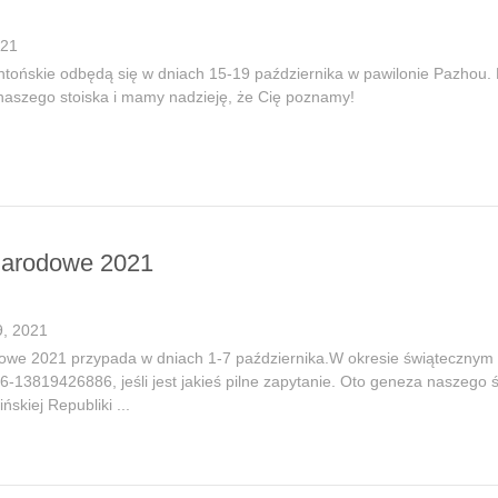
021
ntońskie odbędą się w dniach 15-19 października w pawilonie Pazhou.
naszego stoiska i mamy nadzieję, że Cię poznamy!
Narodowe 2021
, 2021
owe 2021 przypada w dniach 1-7 października.W okresie świąteczny
-13819426886, jeśli jest jakieś pilne zapytanie. Oto geneza naszego 
skiej Republiki ...