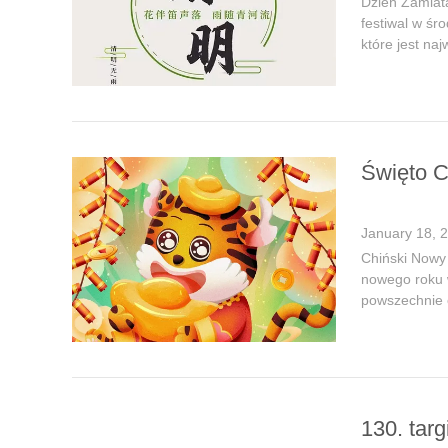
Dzień Zamiat
festiwal w śr
które jest naj
Święto 
January 18, 
Chiński Nowy 
nowego roku w
powszechnie o
130. targ