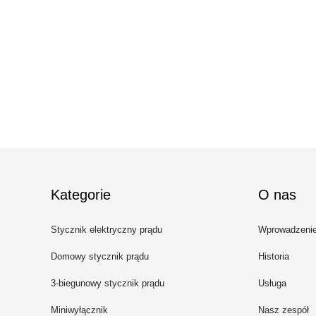
Kategorie
O nas
Stycznik elektryczny prądu
Wprowadzeni
przemiennego
Domowy stycznik prądu
Historia
przemiennego
3-biegunowy stycznik prądu
Usługa
przemiennego
Miniwyłącznik
Nasz zespół