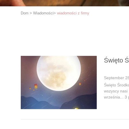
Dom
>
Wiadomości
>
wiadomości z firmy
Święto Ś
September 28
Święto Środko
wszyscy nasi 
września... 3 