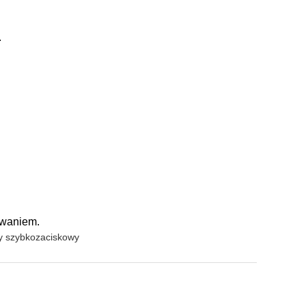
.
owaniem.
ny szybkozaciskowy