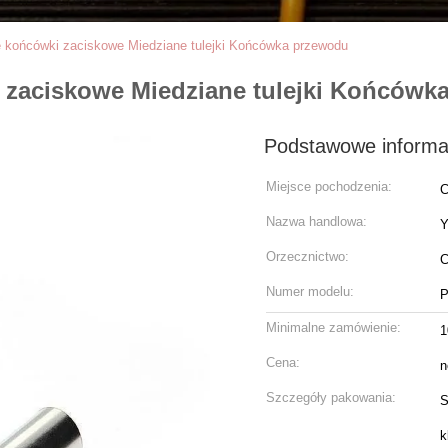
e końcówki zaciskowe Miedziane tulejki Końcówka przewodu
 zaciskowe Miedziane tulejki Końcówk
Podstawowe informa
Miejsce pochodzenia:
C
Nazwa handlowa:
Orzecznictwo:
Numer modelu:
P
Minimalne zamówienie:
1
Cena:
n
Szczegóły pakowania:
S
k