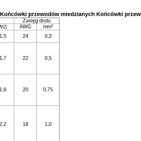
EN Końcówki przewodów miedzianych Końcówki prze
Zasięg drutu
AWG
mm²
W∅
1,5
24
0,3
1,7
22
0,5
1,9
20
0,75
2.2
18
1,0