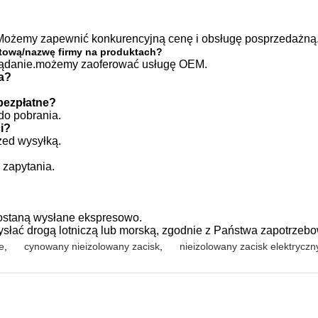
ożemy zapewnić konkurencyjną cenę i obsługę posprzedażną
tową/nazwę firmy na produktach?
 żądanie.możemy zaoferować usługę OEM.
ia?
bezpłatne?
 do pobrania.
ci?
zed wysyłką.
 zapytania.
ostaną wysłane ekspresowo.
łać drogą lotniczą lub morską, zgodnie z Państwa zapotrzeb
e
,
cynowany nieizolowany zacisk
,
nieizolowany zacisk elektrycz