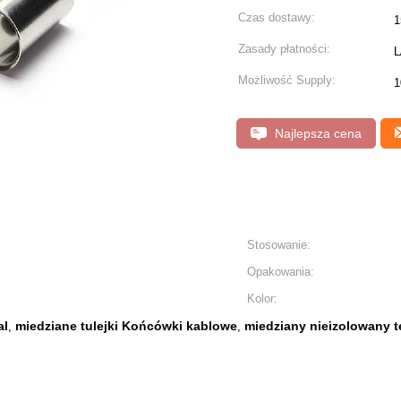
Czas dostawy:
1
Zasady płatności:
L
Możliwość Supply:
1
Najlepsza cena
Stosowanie:
Opakowania:
Kolor:
al
miedziane tulejki Końcówki kablowe
miedziany nieizolowany t
,
,