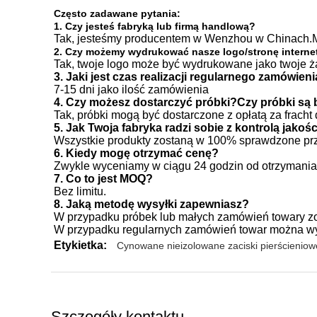
Często zadawane pytania:
1. Czy jesteś fabryką lub firmą handlową?
Tak, jesteśmy producentem w Wenzhou w Chinach.M
2. Czy możemy wydrukować nasze logo/stronę interne
Tak, twoje logo może być wydrukowane jako twoje
3. Jaki jest czas realizacji regularnego zamówien
7-15 dni jako ilość zamówienia
4. Czy możesz dostarczyć próbki?Czy próbki są 
Tak, próbki mogą być dostarczone z opłatą za fracht
5. Jak Twoja fabryka radzi sobie z kontrolą jakoś
Wszystkie produkty zostaną w 100% sprawdzone pr
6. Kiedy mogę otrzymać cenę?
Zwykle wyceniamy w ciągu 24 godzin od otrzymania
7. Co to jest MOQ?
Bez limitu.
8. Jaką metodę wysyłki zapewniasz?
W przypadku próbek lub małych zamówień towary z
W przypadku regularnych zamówień towar można wys
Etykietka:
Cynowane nieizolowane zaciski pierścieniow
Szczegóły kontaktu