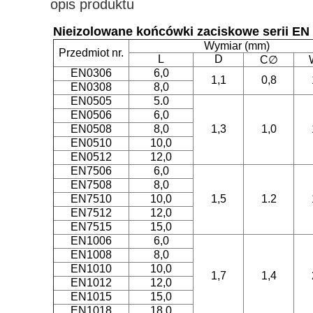
opis produktu
Nieizolowane końcówki zaciskowe serii 
Wymiar (mm)
Przedmiot nr.
L
D
C∅
EN0306
6,0
1,1
0,8
EN0308
8,0
EN0505
5.0
EN0506
6,0
EN0508
8,0
1,3
1,0
EN0510
10,0
EN0512
12,0
EN7506
6,0
EN7508
8,0
EN7510
10,0
1,5
1.2
EN7512
12,0
EN7515
15,0
EN1006
6,0
EN1008
8,0
EN1010
10,0
1,7
1,4
EN1012
12,0
EN1015
15,0
EN1018
18,0