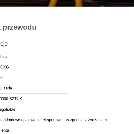
a przewodu
cje
hiny
YOKG
CE
L seria
0000 SZTUK
egotiable
tandardowe opakowanie eksportowe lub zgodnie z życzeniem
lienta