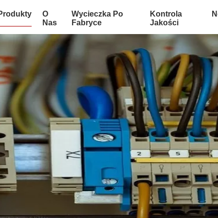
Produkty
O
Wycieczka Po
Kontrola
N
Nas
Fabryce
Jakości