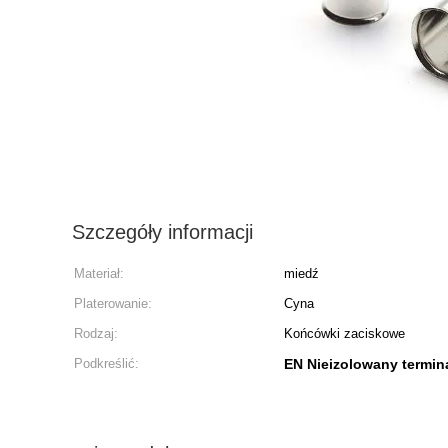
Szczegóły informacji
Materiał:
miedź
Platerowanie:
Cyna
Rodzaj:
Końcówki zaciskowe
Podkreślić:
EN Nieizolowany termin