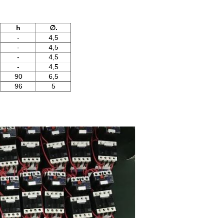
h
∅.
-
4,5
-
4,5
-
4,5
-
4,5
90
6,5
96
5