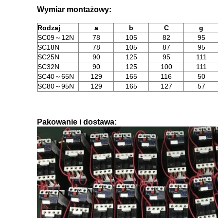
Wymiar montażowy:
Rodzaj
a
b
C
g
SC09～12N
78
105
82
95
SC18N
78
105
87
95
SC25N
90
125
95
111
SC32N
90
125
100
111
SC40～65N
129
165
116
50
SC80～95N
129
165
127
57
Pakowanie i dostawa: