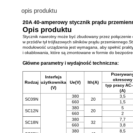
opis produktu
20A 40-amperowy stycznik prądu przemien
Opis produktu
Stycznik nawrotny może być zbudowany przez połączenie
w przód/w tył trójfazowych silników prądu przemiennego.St
modułowość urządzenia jest wymagana, aby spełnić prakty
i okablowania, które są zmontowane w formie do bezpośre
Główne parametry i wydajność techniczna:
Przerywan
Interfejs
okresowy
Rodzaj
użytkownika
Ue(V)
Ith(A)
typ pracy AC-
(V)
(A)
380
3,5
SC09N
20
660
1,5
380
5
SC12N
20
660
2
380
7,7
SC18N
32
660
3,8
380
8,5