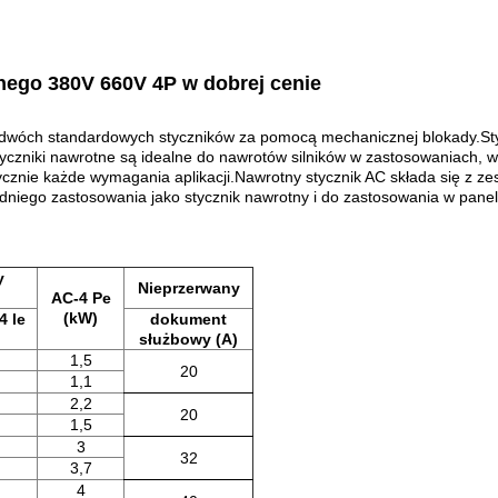
nego 380V 660V 4P w dobrej cenie
 dwóch standardowych styczników za pomocą mechanicznej blokady.St
yczniki nawrotne są idealne do nawrotów silników w zastosowaniach, w 
cznie każde wymagania aplikacji.Nawrotny stycznik AC składa się z z
dniego zastosowania jako stycznik nawrotny i do zastosowania w panel
y
Nieprzerwany
AC-4 Pe
(kW)
4 le
dokument
służbowy (A)
1,5
20
1,1
2,2
20
1,5
3
32
3,7
4