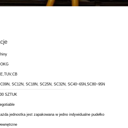
cje
hiny
YOKG
E,TUV,CB
C09N, SC12N, SC18N, SC25N, SC32N, SC40~65N,SC80~95N
00 SZTUK
egotiable
ażda jednostka jest zapakowana w jedno indywidualne pudełko
ewnętrzne