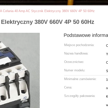
A Cofania 40 Amp AC Stycznik Elektryczny 380V 660V 4P 50 60Hz
 Elektryczny 380V 660V 4P 50 60Hz
Podstawowe informa
Miejsce pochodzenia:
C
Nazwa handlowa:
Orzecznictwo:
C
Numer modelu:
S
Minimalne zamówienie:
1
Cena:
n
Szczegóły pakowania:
K
w