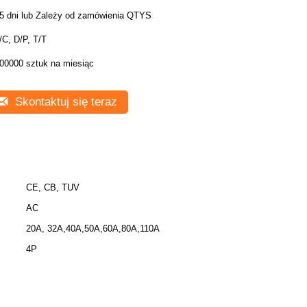
5 dni lub Zależy od zamówienia QTYS
/C, D/P, T/T
00000 sztuk na miesiąc
Skontaktuj się teraz
CE, CB, TUV
AC
20A, 32A,40A,50A,60A,80A,110A
4P