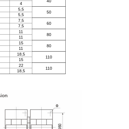
40
4
5,5
50
5,5
7,5
60
7,5
11
80
11
15
80
11
18,5
110
15
22
110
18,5