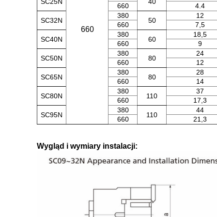
SC25N
40
660
4.4
380
12
SC32N
50
660
7,5
660
380
18,5
SC40N
60
660
9
380
24
SC50N
80
660
12
380
28
SC65N
80
660
14
380
37
SC80N
110
660
17,3
380
44
SC95N
110
660
21,3
Wygląd i wymiary instalacji: