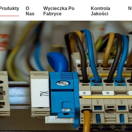
Produkty
O
Wycieczka Po
Kontrola
N
Nas
Fabryce
Jakości