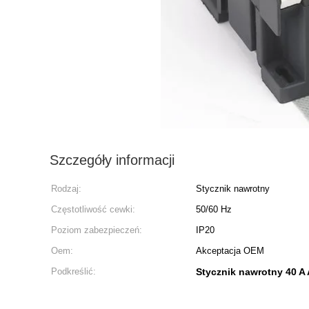
Szczegóły informacji
Rodzaj:
Stycznik nawrotny
Częstotliwość cewki:
50/60 Hz
Poziom zabezpieczeń:
IP20
Oem:
Akceptacja OEM
Podkreślić:
Stycznik nawrotny 40 A